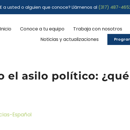
CE a usted o alguien que conoce? Llámenos al
(317) 487-465
Inicio
Conoce a tu equipo
Trabaja con nosotros
Noticias y actualizaciones
Program
el asilo político: ¿qué
cias-Español