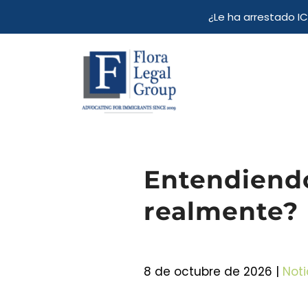
Skip
¿Le ha arrestado I
to
content
Entendiendo 
realmente?
8 de octubre de 2026 |
Noti