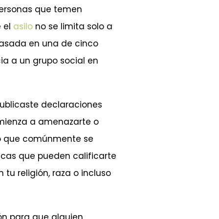
 personas que temen
e el
asilo
no se limita solo a
 basada en una de cinco
cia a un grupo social en
publicaste declaraciones
 comienza a amenazarte o
 lo que comúnmente se
nicas que pueden calificarte
tu religión, raza o incluso
zón para que alguien