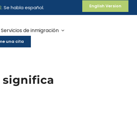
English Version
2
.
Se habla español.
Servicios de inmigración
e una cita
 significa