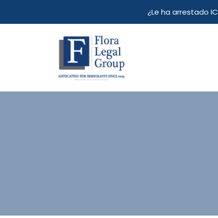
Skip
¿Le ha arrestado I
to
content