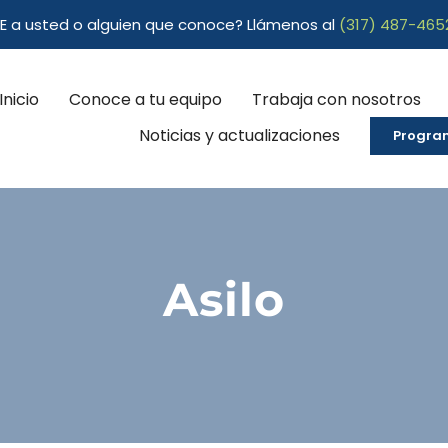
CE a usted o alguien que conoce? Llámenos al
(317) 487-465
Inicio
Conoce a tu equipo
Trabaja con nosotros
Noticias y actualizaciones
Program
Asilo