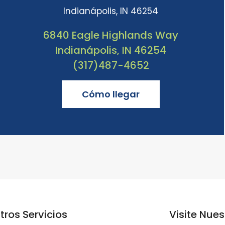
Indianápolis, IN 46254
6840 Eagle Highlands Way
Indianápolis, IN 46254
(317)487-4652
Cómo llegar
tros Servicios
Visite Nues